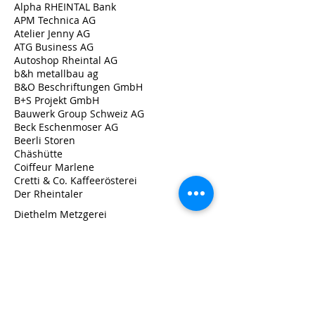
Alpha RHEINTAL Bank
APM Technica AG
Atelier Jenny AG
ATG Business AG
Autoshop Rheintal AG
b&h metallbau ag
B&O Beschriftungen GmbH
B+S Projekt GmbH
Bauwerk Group Schweiz AG
Beck Eschenmoser AG
Beerli Storen
Chäshütte
Coiffeur Marlene
Cretti & Co. Kaffeerösterei
Der Rheintaler
Diethelm Metzgerei
Dietrich Spenglerei GmbH
E. Nüesch-Kuster+Co.
Eggenberger Wohnen
Elektro Oehler AG
Forster Haustechnik
Hemag Balgach AG
Hotel Balga & Restaurant Hedwig